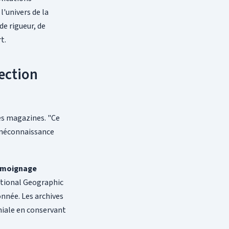
l'univers de la
de rigueur, de
t.
ection
es magazines. "Ce
e méconnaissance
émoignage
National Geographic
onnée. Les archives
niale en conservant