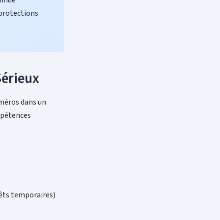
minue
 protections
Sérieux
uméros dans un
mpétences
rêts temporaires)