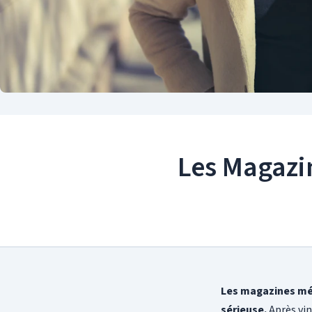
Les Magazin
Les magazines mér
sérieuse.
Après vin