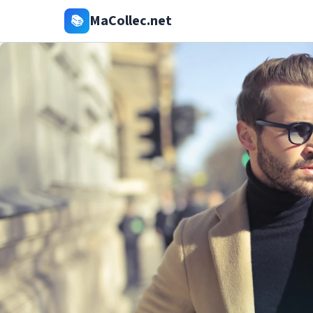
MaCollec.net
📚