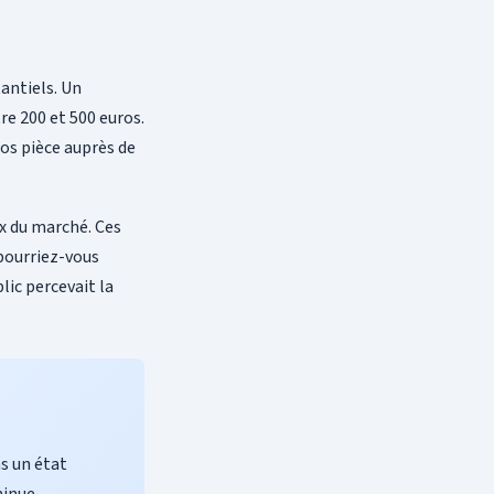
antiels. Un
re 200 et 500 euros.
os pièce auprès de
ix du marché. Ces
pourriez-vous
lic percevait la
ns un état