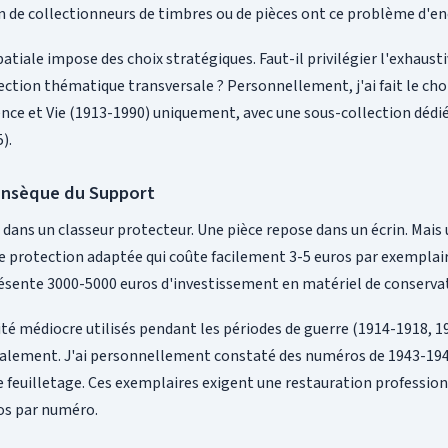
 de collectionneurs de timbres ou de pièces ont ce problème d'
atiale impose des choix stratégiques. Faut-il privilégier l'exhaustiv
ection thématique transversale ? Personnellement, j'ai fait le choi
ience et Vie (1913-1990) uniquement, avec une sous-collection déd
).
rinsèque du Support
 dans un classeur protecteur. Une pièce repose dans un écrin. Mai
e protection adaptée qui coûte facilement 3-5 euros par exemplai
ésente 3000-5000 euros d'investissement en matériel de conserv
ité médiocre utilisés pendant les périodes de guerre (1914-1918, 1
ralement. J'ai personnellement constaté des numéros de 1943-19
e feuilletage. Ces exemplaires exigent une restauration professio
ros par numéro.