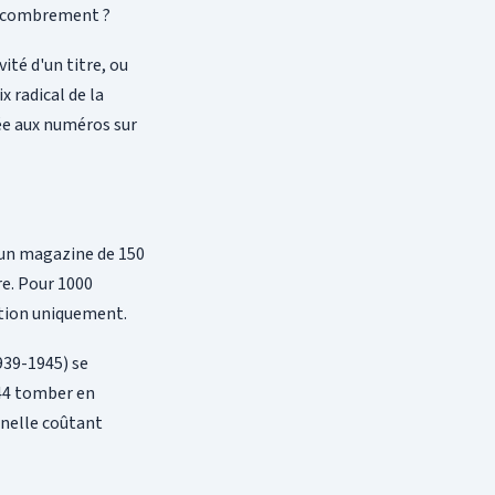
encombrement ?
ité d'un titre, ou
x radical de la
iée aux numéros sur
s un magazine de 150
re. Pour 1000
ation uniquement.
939-1945) se
44 tomber en
nnelle coûtant