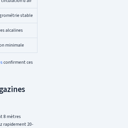
circulation d'air
ygrométrie stable
res alcalines
ion minimale
es
confirment ces
gazines
nt 8 mètres
nez rapidement 20-