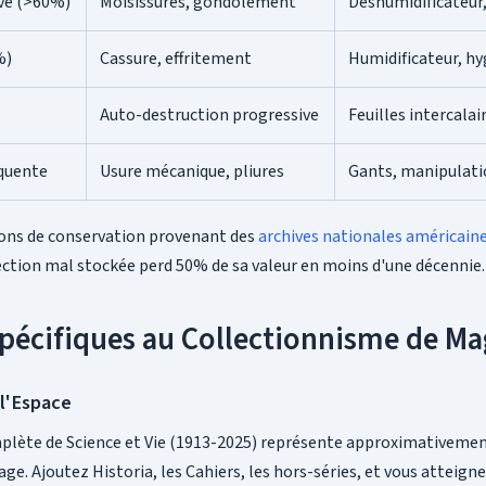
ve (>60%)
Moisissures, gondolement
Déshumidificateur, 
%)
Cassure, effritement
Humidificateur, h
Auto-destruction progressive
Feuilles intercalai
quente
Usure mécanique, pliures
Gants, manipulat
ns de conservation provenant des
archives nationales américain
ection mal stockée perd 50% de sa valeur en moins d'une décennie.
Spécifiques au Collectionnisme de Ma
l'Espace
plète de Science et Vie (1913-2025) représente approximativeme
age. Ajoutez Historia, les Cahiers, les hors-séries, et vous atteig