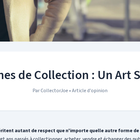
es de Collection : Un Art
Par CollectorJoe • Article d'opinion
itent autant de respect que n'importe quelle autre forme de 
gt ans passés à collectionner, acheter, vendre et échanger des pu