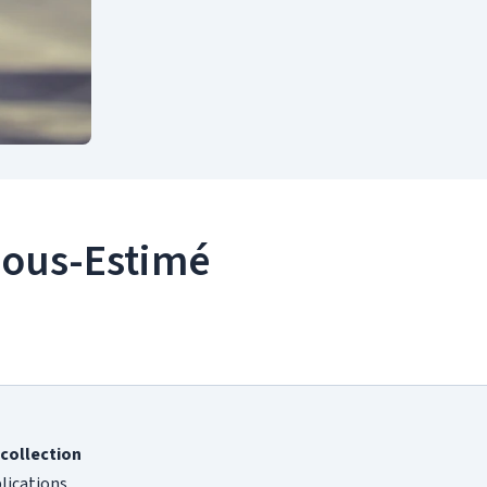
 Sous-Estimé
collection
blications