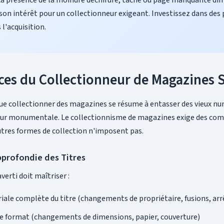
La présence de la moindre déchirure, tache ou page manquante di
on intérêt pour un collectionneur exigeant. Investissez dans des
l'acquisition.
ces du Collectionneur de Magazines 
ue collectionner des magazines se résume à entasser des vieux n
reur monumentale. Le collectionnisme de magazines exige des co
utres formes de collection n'imposent pas.
profondie des Titres
verti doit maîtriser :
oriale complète du titre (changements de propriétaire, fusions, ar
de format (changements de dimensions, papier, couverture)