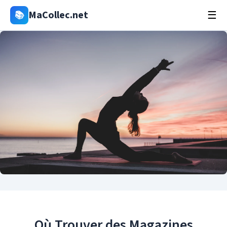
MaCollec.net
📚
☰
Où Trouver des Magazines