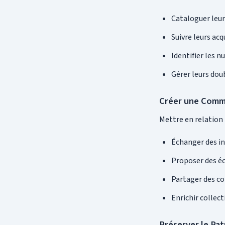
Cataloguer leu
Suivre leurs acq
Identifier les
Gérer leurs dou
Créer une Com
Mettre en relation 
Échanger des i
Proposer des é
Partager des co
Enrichir collec
Préserver le Pa