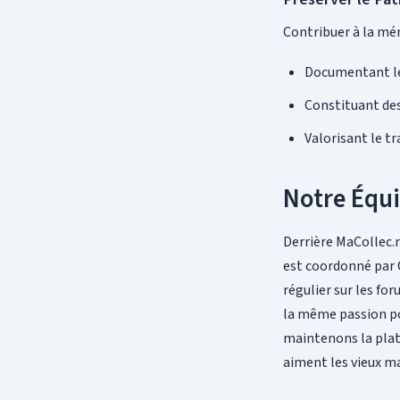
Contribuer à la mém
Documentant le
Constituant des
Valorisant le tr
Notre Équ
Derrière MaCollec.n
est coordonné par C
régulier sur les fo
la même passion pou
maintenons la plate
aiment les vieux ma