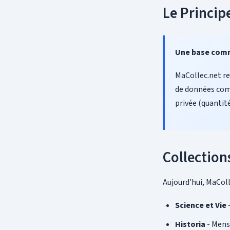
Le Princip
Une base comm
MaCollec.net re
de données comm
privée (quantit
Collection
Aujourd'hui, MaColl
Science et Vie
-
Historia
- Mens