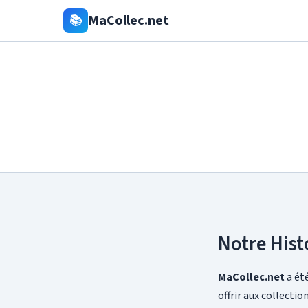
MaCollec.net
📚
Notre Hist
MaCollec.net
a été
offrir aux collecti