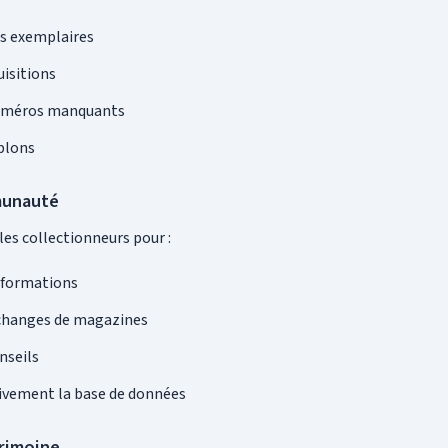
rs exemplaires
uisitions
 numéros manquants
blons
munauté
les collectionneurs pour :
nformations
changes de magazines
nseils
tivement la base de données
trimoine