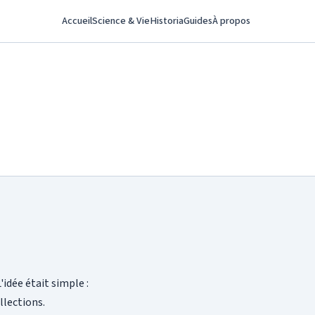
Accueil
Science & Vie
Historia
Guides
À propos
idée était simple :
llections.